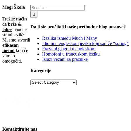
Mogi Škola
Tražite
način
da
brže &
Da li ste pročitali i naše prethodne blog postove?
lakše
naučite
strani jezik?
Razlika između Much i Many
Mi smo stvorili
Idiomi u engleskom jeziku koji sadrže “spring”
efikasan
Frazalni glagoli u engleskom
metod
koji će
Homofoni u francuskom jeziku
vam to
Izrazi vezani za praznike
omogućiti.
Kategorije
Kontaktirajte nas