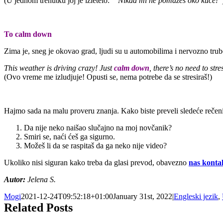
(U jednom trenutku joj je izletelo:
“ Nikad mi ne pomažeš oko kuće!”
To calm down
Zima je, sneg je okovao grad, ljudi su u automobilima i nervozno trub
This weather is driving crazy! Just
calm down
, there’s no need to stre
(Ovo vreme me izludjuje! Opusti se, nema potrebe da se stresiraš!)
Hajmo sada na malu proveru znanja. Kako biste preveli sledeće rečeni
Da nije neko naišao slučajno na moj novčanik?
Smiri se, naći ćeš ga sigurno.
Možeš li da se raspitaš da ga neko nije video?
Ukoliko nisi siguran kako treba da glasi prevod, obavezno
nas kontak
Autor:
Jelena S.
Mogi
2021-12-24T09:52:18+01:00
January 31st, 2022
|
Engleski jezik
,
Related Posts