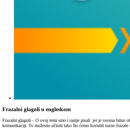
Frazalni glagoli u engleskom
Frazalni glagoli – O ovoj temi smo i ranije pisali jer je veoma bitno 
komunikaciji. To možemo učiniti tako što ćemo koristiti razne frazal