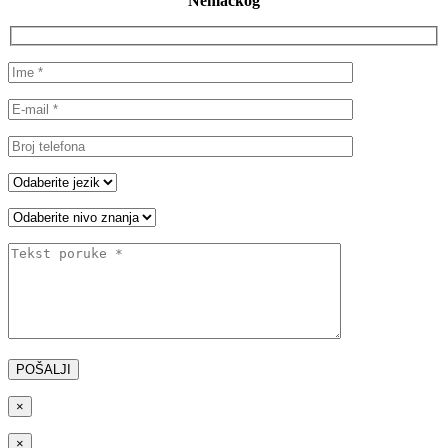
Nemačkog
×
×