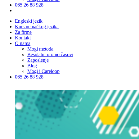
065 26 88 928
Engleski jezik
Kurs nemačkog jezika
Za firme
Kontakt
O nama
Mogi metoda
Besplatni promo časovi
Zaposlenje
Blog
Mogi i Careloop
065 26 88 928