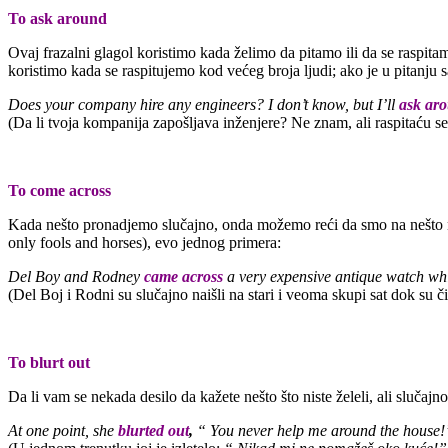
To ask around
Ovaj frazalni glagol koristimo kada želimo da pitamo ili da se raspit
koristimo kada se raspitujemo kod većeg broja ljudi; ako je u pitanju
Does your company hire any engineers? I don’t know, but I’ll
ask ar
(Da li tvoja kompanija zapošljava inženjere? Ne znam, ali raspitaću se
To come across
Kada nešto pronadjemo slučajno, onda možemo reći da smo na nešto n
only fools and horses), evo jednog primera:
Del Boy and Rodney
came across
a very expensive antique watch whi
(Del Boj i Rodni su slučajno naišli na stari i veoma skupi sat dok su čis
To blurt out
Da li vam se nekada desilo da kažete nešto što niste želeli, ali slučaj
At one point, she
blurted out
,
“ You never help me around the house!