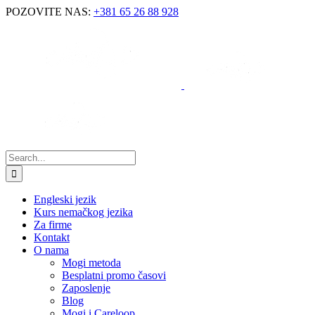
POZOVITE NAS:
+381 65 26 88 928
Engleski jezik
Kurs nemačkog jezika
Za firme
Kontakt
O nama
Mogi metoda
Besplatni promo časovi
Zaposlenje
Blog
Mogi i Careloop