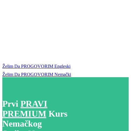
✅ Svaku novu reč
upamtite
ODMAH & TRAJNO,
✅ Naučite KOMPLETNU
GRAMATIKU
tehnikom
u koju ćete
se zaljubiti.
… a, povrh svega,
mogli biste
za
promenu
da UŽIVATE UČEĆI
STRANI JEZIK. 🍹
Kliknite ispod da saznate kako:
Želim Da PROGOVORIM Engleski
Želim Da PROGOVORIM Nemački
Prvi
PRAVI
PREMIUM
Kurs
Nemačkog