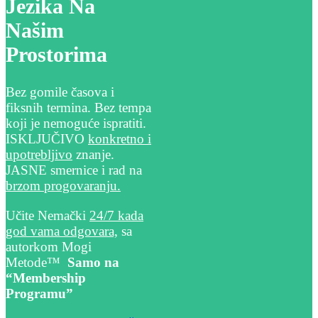
Jezika Na
Našim
Prostorima
Bez gomile časova i
fiksnih termina. Bez tempa
koji je nemoguće ispratiti.
ISKLJUČIVO
konkretno i
upotrebljivo
znanje.
JASNE smernice i rad na
brzom progovaranju.
Učite Nemački
24/7 kada
god vama odgovara,
sa
autorkom Mogi
Metode™
Samo na
“Membership
Programu”