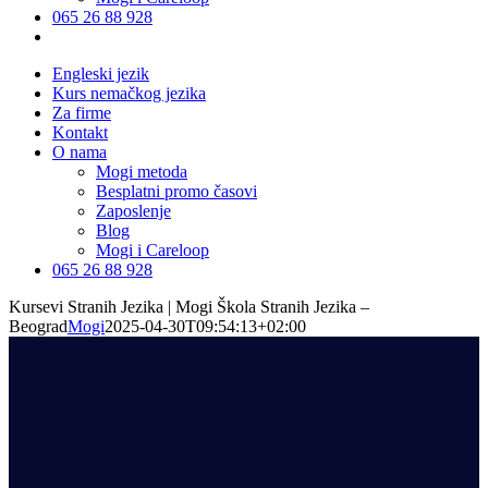
065 26 88 928
Engleski jezik
Kurs nemačkog jezika
Za firme
Kontakt
O nama
Mogi metoda
Besplatni promo časovi
Zaposlenje
Blog
Mogi i Careloop
065 26 88 928
Kursevi Stranih Jezika | Mogi Škola Stranih Jezika –
Beograd
Mogi
2025-04-30T09:54:13+02:00