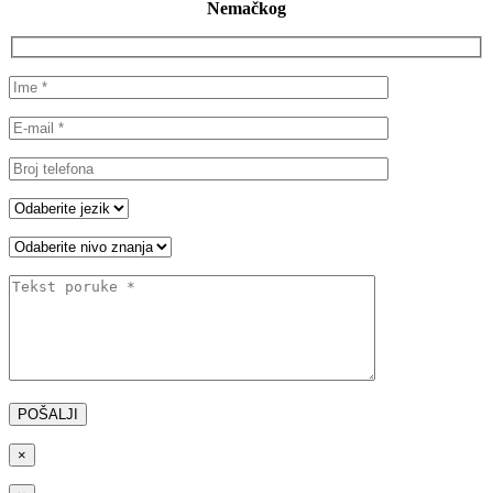
Nemačkog
×