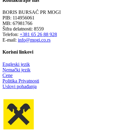
Kontaktirajte nas
BORIS BURSAĆ PR MOGI
PIB: 114956061
MB: 67981766
Šifra delatnosti: 8559
Telefon:
+381 65 26 88 928
E-mail:
info@mogi.co.rs
Korisni linkovi
Engleski jezik
Nemački jezik
Cene
Politika Privatnosti
Uslovi pohađanja