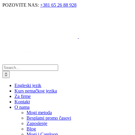
POZOVITE NAS:
+381 65 26 88 928
Engleski jezik
Kurs nemačkog jezika
Za firme
Kontakt
O nama
Mogi metoda
Besplatni promo časovi
Zaposlenje
Blog
Mogi i Careloop