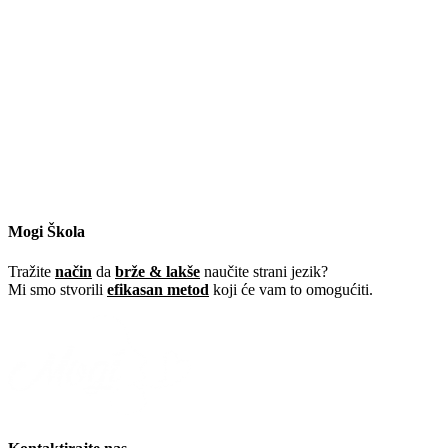
Kada učimo engleski jezik, nailazimo na
mnoge situacije u kojima se koriste reči
"much" i "many". Iako se obe reči [...]
Idiomi u engleskom jeziku koji
sadrže “spring”
Zima je prošla i konačno možemo da
uživamo u proleću i lepom vremenu. 🌷
Hajde onda da iskoristimo priliku i [...]
Mogi Škola
Tražite
način
da
brže & lakše
naučite strani jezik?
Mi smo stvorili
efikasan metod
koji će vam to omogućiti.