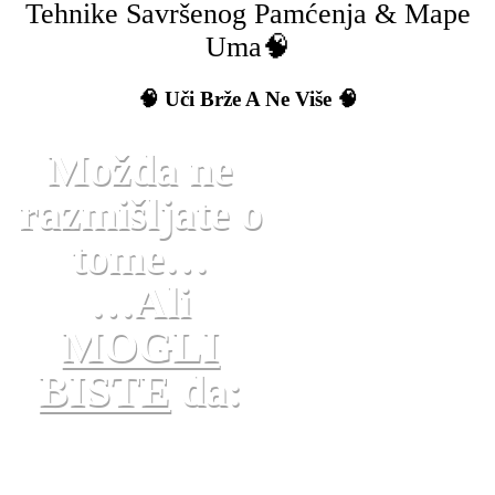
Tehnike Savršenog Pamćenja & Mape
Uma🧠
🧠 Uči Brže A Ne Više 🧠
Možda ne
razmišljate o
tome…
…Ali
MOGLI
BISTE
da:
✅ PROGOVORITE strani jezik
već
na prvom
času,