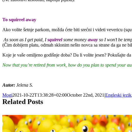
To squirrel away
Ako volite šetnje parkom, možda ćete biti srećni i videti vevericu (
squ
As soon as I get paid, I
squirrel
some money
away
so I won’t be temp
(Čim dobijem platu, odmah sklonim nešto novca sa strane da ga ne bih
Koje je vaše omiljeno godišnje doba? Da li volite jesen? Pokušajte da
Now that you’re retired from work, how do you plan to spend your
au
Autor:
Jelena S.
Mogi
2021-10-22T13:38:28+02:00
October 22nd, 2021
|
Engleski jezik
Related Posts