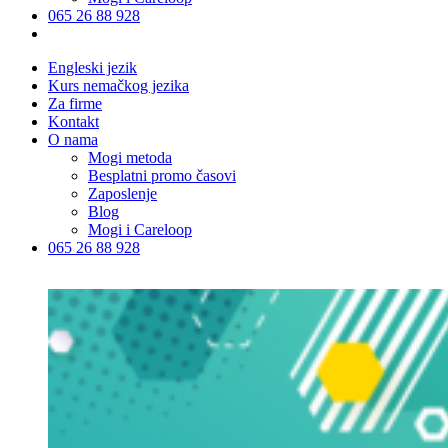
065 26 88 928
Engleski jezik
Kurs nemačkog jezika
Za firme
Kontakt
O nama
Mogi metoda
Besplatni promo časovi
Zaposlenje
Blog
Mogi i Careloop
065 26 88 928