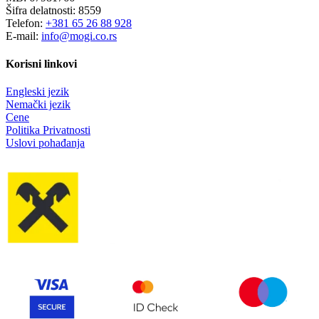
Šifra delatnosti: 8559
Telefon:
+381 65 26 88 928
E-mail:
info@mogi.co.rs
Korisni linkovi
Engleski jezik
Nemački jezik
Cene
Politika Privatnosti
Uslovi pohađanja