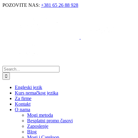
POZOVITE NAS:
+381 65 26 88 928
Engleski jezik
Kurs nemačkog jezika
Za firme
Kontakt
O nama
Mogi metoda
Besplatni promo časovi
Zaposlenje
Blog
Mogi i Careloop