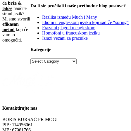
da
brže &
Da li ste pročitali i naše prethodne blog postove?
lakše
naučite
strani jezik?
Razlika između Much i Many
Mi smo stvorili
Idiomi u engleskom jeziku koji sadrže “spring”
efikasan
Frazalni glagoli u engleskom
metod
koji će
Homofoni u francuskom jeziku
vam to
Izrazi vezani za praznike
omogućiti.
Kategorije
Kontaktirajte nas
BORIS BURSAĆ PR MOGI
PIB: 114956061
MB: 67981766