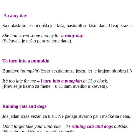
A rainy day
Sa dolaskom jeseni došla je i kiša, nastupili su kišni dani. Ovaj izra
She had saved some money for
a rainy day
.
(Sačuvala je nešto para za crne dane).
To turn into a pumpkin
Bundeve (
pumpkin
) često vezujemo za jesen, jer je krajem oktobra i
It’s too late for me – I
turn into a pumpkin
at 11 o’clock.
(Previše je kasno za mene – u 11 sam uveliko u krevetu).
Raining cats and dogs
Još jedan izraz vezan za kišu. Ne padaju stvarno psi i mačke sa neba, al
Don’t forget take your umbrella – it’s
raining cats and dogs
outside.
(Ne zaboravi kišobran, napolju pljušti).