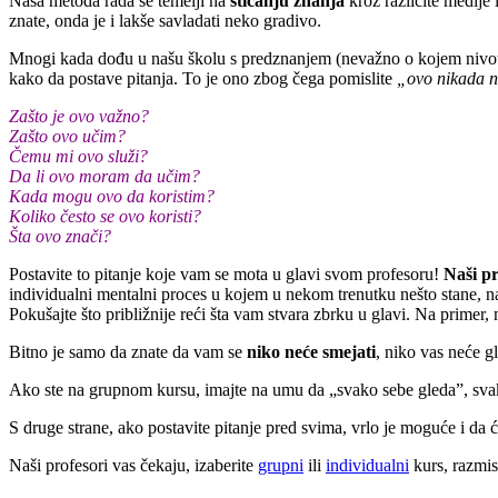
Naša metoda rada se temelji na
sticanju znanja
kroz različite medije 
znate, onda je i lakše savladati neko gradivo.
Mnogi kada dođu u našu školu s predznanjem (nevažno o kojem nivou se r
kako da postave pitanja. To je ono zbog čega pomislite
„ovo nikada n
Zašto je ovo važno?
Zašto ovo učim?
Čemu mi ovo služi?
Da li ovo moram da učim?
Kada mogu ovo da koristim?
Koliko često se ovo koristi?
Šta ovo znači?
Postavite to pitanje koje vam se mota u glavi svom profesoru!
Naši pr
individualni mentalni proces u kojem u nekom trenutku nešto stane, na
Pokušajte što približnije reći šta vam stvara zbrku u glavi. Na primer, 
Bitno je samo da znate da vam se
niko neće smejati
, niko vas neće g
Ako ste na grupnom kursu, imajte na umu da „svako sebe gleda”, svako z
S druge strane, ako postavite pitanje pred svima, vrlo je moguće i da ć
Naši profesori vas čekaju, izaberite
grupni
ili
individualni
kurs, razmisl