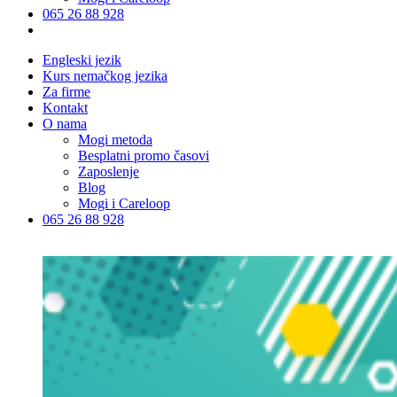
065 26 88 928
Engleski jezik
Kurs nemačkog jezika
Za firme
Kontakt
O nama
Mogi metoda
Besplatni promo časovi
Zaposlenje
Blog
Mogi i Careloop
065 26 88 928