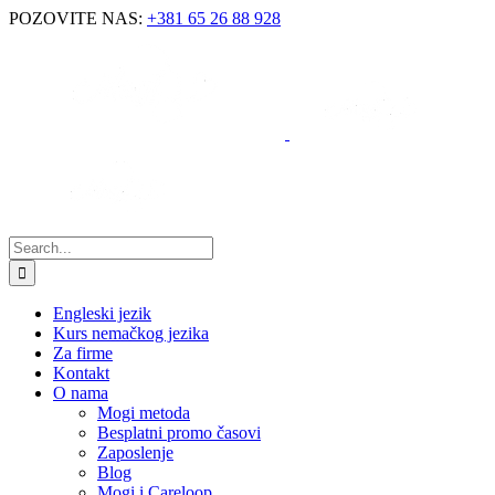
POZOVITE NAS:
+381 65 26 88 928
Engleski jezik
Kurs nemačkog jezika
Za firme
Kontakt
O nama
Mogi metoda
Besplatni promo časovi
Zaposlenje
Blog
Mogi i Careloop