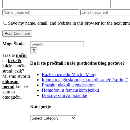
Save my name, email, and website in this browser for the next tim
Mogi Škola
Tražite
način
da
brže &
Da li ste pročitali i naše prethodne blog postove?
lakše
naučite
strani jezik?
Razlika između Much i Many
Mi smo stvorili
Idiomi u engleskom jeziku koji sadrže “spring”
efikasan
Frazalni glagoli u engleskom
metod
koji će
Homofoni u francuskom jeziku
vam to
Izrazi vezani za praznike
omogućiti.
Kategorije